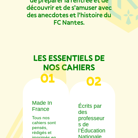
de préparer la rentrée et de
découvrir et de s’amuser avec
des anecdotes et l’histoire du
FC Nantes.
LES ESSENTIELS DE
NOS CAHIERS
01
02
Made In
Écrits par
France
des
Tous nos
professeur
cahiers sont
s de
pensés,
l’Éducation
rédigés et
Nationale
imprimés en