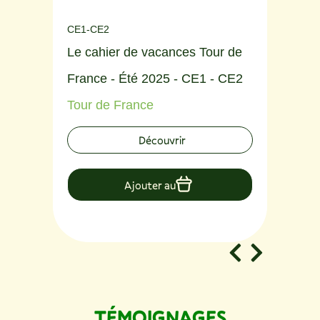
CE1-CE2
6èm
Le cahier de vacances Tour de
Le
France - Été 2025 - CE1 - CE2
Nan
Tour de France
5è
FC
Découvrir
Ajouter au
TÉMOIGNAGES