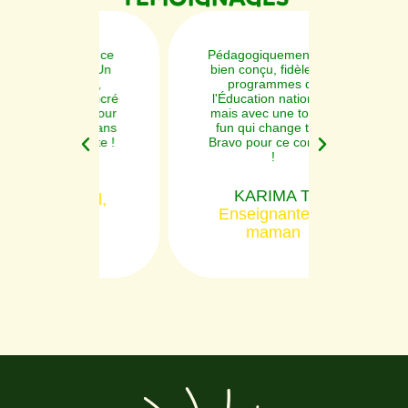
xactement ce
Pédagogiquement très
E
herchait. Un
bien conçu, fidèle aux
mê
rt ludique,
programmes de
Me
ique et ancré
l'Éducation nationale,
r
 passion pour
mais avec une touche
e
Il révise sans
fun qui change tout.
sp
ndre compte !
Bravo pour ce concept
!
LIEN L.
KARIMA T.
 de Naël,
M
Enseignante et
CE2
pe
maman